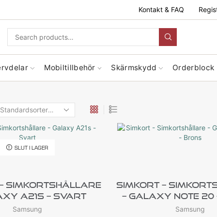
Kontakt & FAQ
Regis
ervdelar
Mobiltillbehör
Skärmskydd
Orderblock
SLUT I LAGER
 – Simkortshållare
Simkort – Simkort
axy A21s – Svart
– Galaxy Note 20
Samsung
Samsung