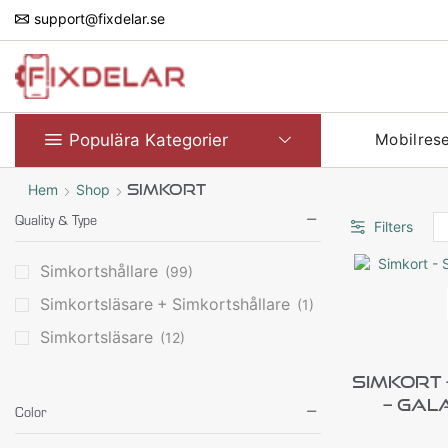
support@fixdelar.se
Populära Kategorier
Mobilres
Hem
Shop
Simkort
Quality & Type
Filters
Simkortshållare
(99)
Simkortsläsare + Simkortshållare
(1)
Simkortsläsare
(12)
Simkort
– Gal
Color