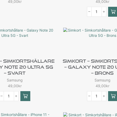
49,00
kr
49,00
kr
 – Simkortshållare
Simkort – Simkort
y Note 20 Ultra 5G
– Galaxy Note 20 
– Svart
– Brons
Samsung
Samsung
49,00
kr
49,00
kr