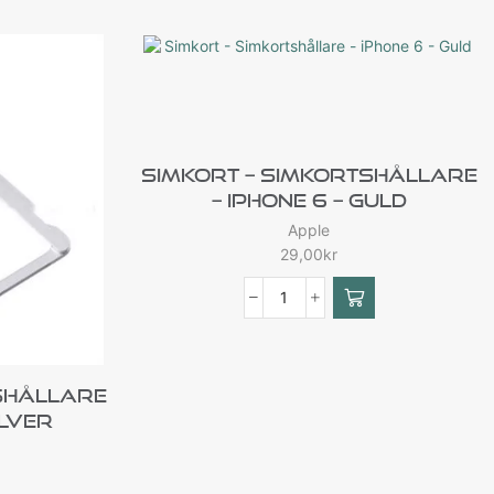
Simkort – Simkortshållare
– IPhone 6 – Guld
Apple
29,00
kr
shållare
ilver