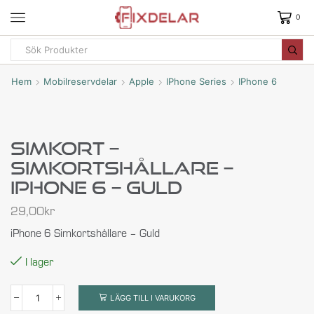
0
Hem
Mobilreservdelar
Apple
IPhone Series
IPhone 6
Simkort –
Simkortshållare –
IPhone 6 – Guld
29,00
kr
iPhone 6 Simkortshållare – Guld
I lager
LÄGG TILL I VARUKORG