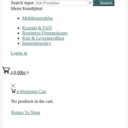
Search input
Search
Menu
Kundtjänst
Mobilreservdelar
Kontakt & FAQ
Registrera Företagskonto
Köp & Leveransvillkor
Integritetspolicy
Logga in
0,00
kr
0
0
Shopping Cart
0
No products in the cart.
Return To Shop