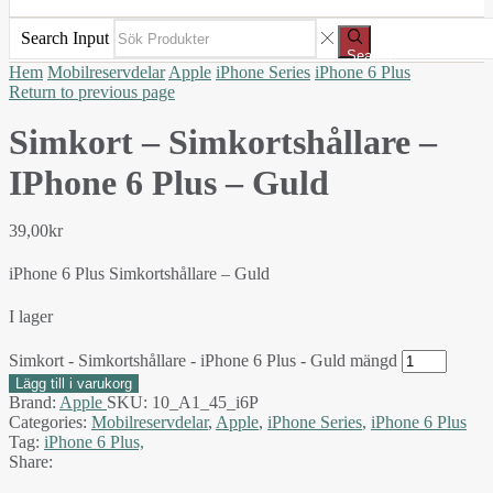
Search Input
Search
Hem
Mobilreservdelar
Apple
iPhone Series
iPhone 6 Plus
Return to previous page
Simkort – Simkortshållare –
IPhone 6 Plus – Guld
39,00
kr
iPhone 6 Plus Simkortshållare – Guld
I lager
Simkort - Simkortshållare - iPhone 6 Plus - Guld mängd
Lägg till i varukorg
Brand:
Apple
SKU:
10_A1_45_i6P
Categories:
Mobilreservdelar
,
Apple
,
iPhone Series
,
iPhone 6 Plus
Tag:
iPhone 6 Plus,
Share: