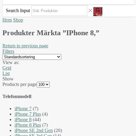
Search Input
Search
Hem
Shop
Produkter Märkta ”iPhone 8,”
Return to previous page
Filters
View as:
Grid
List
Show
Products per page
Telefonmodell
iPhone 7
(7)
iPhone 7 Plus
(4)
iPhone 8
(44)
iPhone 8 Plus
(7)
iPhone SE 2nd Gen
(20)
iPhone SE 3rd Gen
(14)