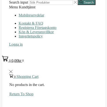
Search input
Search
Menu
Kundtjänst
Mobilreservdelar
Kontakt & FAQ
Registrera Företagskonto
Köp & Leveransvillkor
Integritetspolicy
Logga in
0,00
kr
0
0
Shopping Cart
0
No products in the cart.
Return To Shop