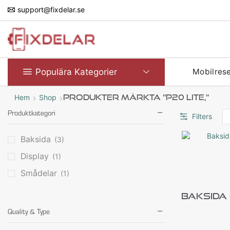
support@fixdelar.se
Populära Kategorier
Mobilres
Hem
Shop
Produkter Märkta ”P20 Lite,”
Produktkategori
Filters
Baksida
(3)
Display
(1)
Smådelar
(1)
Baksida –
Quality & Type