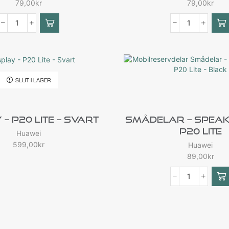
79,00
kr
79,00
kr
SLUT I LAGER
 – P20 Lite – Svart
Smådelar – Speak
P20 Lite
Huawei
599,00
kr
Huawei
89,00
kr