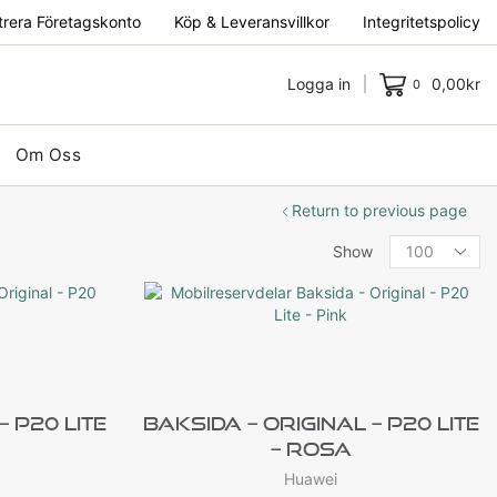
trera Företagskonto
Köp & Leveransvillkor
Integritetspolicy
Logga in
0,00
kr
0
Om Oss
Return to previous page
Show
– P20 Lite
Baksida – Original – P20 Lite
– Rosa
Huawei