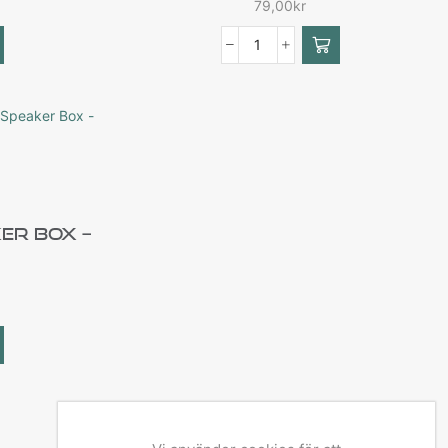
79,00
kr
er Box –