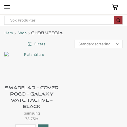
0
Hem
Shop
GH98-43931A
Filters
Smådelar – Cover
Pogo – Galaxy
Watch Active –
Black
Samsung
73,75
kr