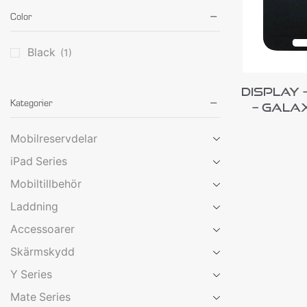
Color
Black
(1)
Display 
Kategorier
– Galax
Mobilreservdelar
iPad Series
Mobiltillbehör
Laddning
Accessoarer
Skärmskydd
Y Series
Mate Series