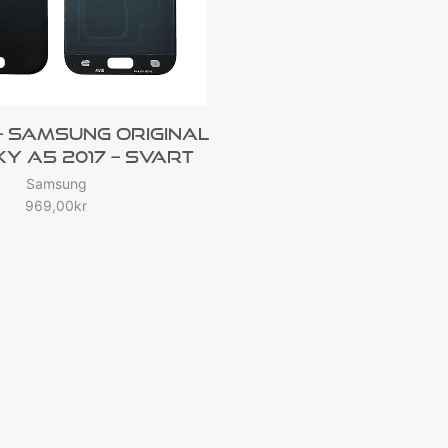
– Samsung Original
y A5 2017 – Svart
Samsung
969,00
kr