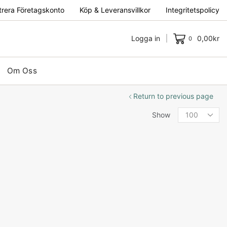
trera Företagskonto
Köp & Leveransvillkor
Integritetspolicy
Logga in
0,00
kr
0
Om Oss
Return to previous page
Show