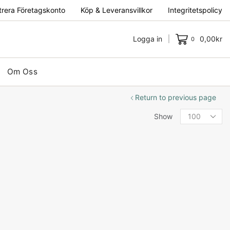
trera Företagskonto
Köp & Leveransvillkor
Integritetspolicy
Logga in
0,00
kr
0
Om Oss
Return to previous page
Show