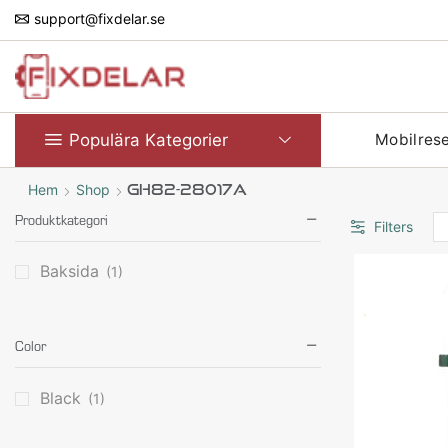
support@fixdelar.se
Populära Kategorier
Mobilres
Hem
Shop
GH82-28017A
Produktkategori
Filters
Baksida
(1)
Color
Black
(1)