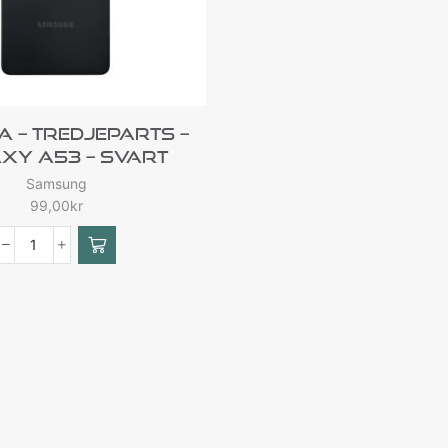
a – Tredjeparts –
xy A53 – Svart
Samsung
99,00
kr