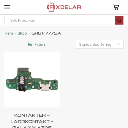
0
Hem
Shop
GH81-17775A
Filters
Kontakter –
Laddkontakt –
Galaxy A20s