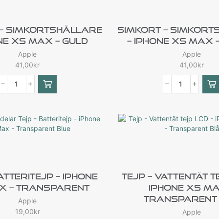
 – Simkortshållare
Simkort – Simkort
ne XS Max – Guld
– IPhone XS Max –
Apple
Apple
41,00
kr
41,00
kr
atteritejp – IPhone
Tejp – Vattentät T
x – Transparent
IPhone XS Ma
Transparent
Apple
19,00
kr
Apple