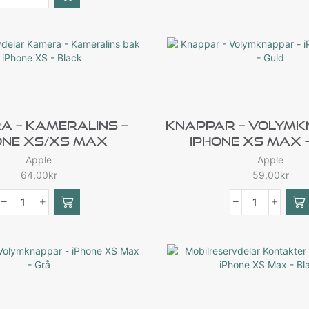
a – Kameralins –
Knappar – Volymk
one XS/XS Max
IPhone XS Max 
Apple
Apple
64,00
kr
59,00
kr