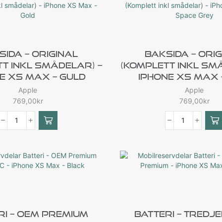
sida – Original
Baksida – Orig
t Inkl Smådelar) –
(Komplett Inkl Sm
e XS Max – Guld
IPhone XS Max 
Apple
Apple
769,00
kr
769,00
kr
ri – OEM Premium
Batteri – Tredj