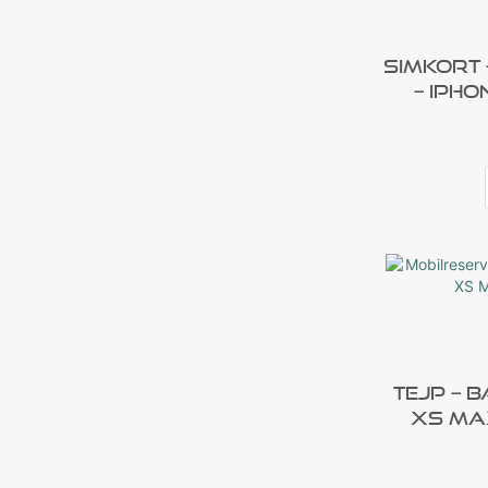
Simkort
– IPho
Tejp – B
XS Ma