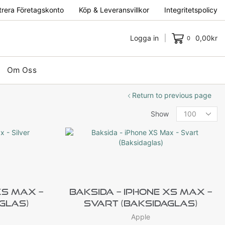
trera Företagskonto
Köp & Leveransvillkor
Integritetspolicy
Logga in
0,00
kr
0
Om Oss
Return to previous page
Show
XS Max –
Baksida – IPhone XS Max –
aglas)
Svart (Baksidaglas)
Apple