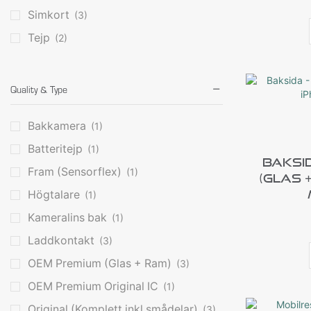
Simkort
(3)
Tejp
(2)
Quality & Type
Bakkamera
(1)
Batteritejp
(1)
Baksi
Fram (Sensorflex)
(1)
(Glas 
Högtalare
(1)
Kameralins bak
(1)
Laddkontakt
(3)
OEM Premium (Glas + Ram)
(3)
OEM Premium Original IC
(1)
Original (Komplett inkl smådelar)
(3)