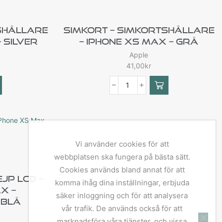
shållare
Simkort – Simkortshållare
 Silver
– IPhone XS Max – Grå
Apple
41,00
kr
Vi använder cookies för att
webbplatsen ska fungera på bästa sätt.
Cookies används bland annat för att
ejp LCD –
komma ihåg dina inställningar, erbjuda
x –
säker inloggning och för att analysera
 Blå
vår trafik. De används också för att
marknadsföra våra tjänster, och vissa