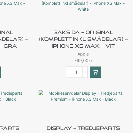
inal
Baksida – Original
ådelar) –
(Komplett Inkl Smådelar) –
– Grå
IPhone XS Max – Vit
Apple
769,00
kr
eparts
Display – Tredjeparts