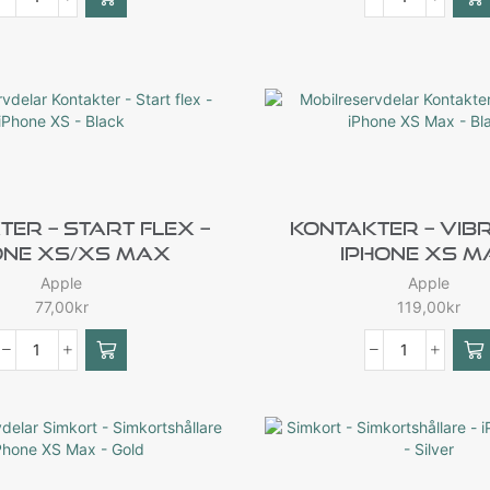
er – Start Flex –
Kontakter – Vib
one XS/XS Max
IPhone XS 
Apple
Apple
77,00
kr
119,00
kr