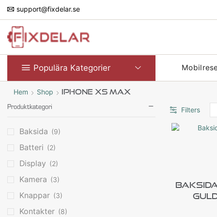
support@fixdelar.se
Populära Kategorier
Mobilres
Hem
Shop
IPhone XS Max
Produktkategori
Filters
Baksida
(9)
Batteri
(2)
Display
(2)
Kamera
(3)
Baksida
Knappar
Guld
(3)
Kontakter
(8)