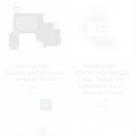
SLUT I
LAGER
Kontakter –
Kontakter –
Samtalshögtalare
Ström/Volymflex
– IPhone 13 Mini
Med Trådlös
Laddning Flex –
Apple
IPhone 13 Mini
129,00
kr
Apple
189,00
kr