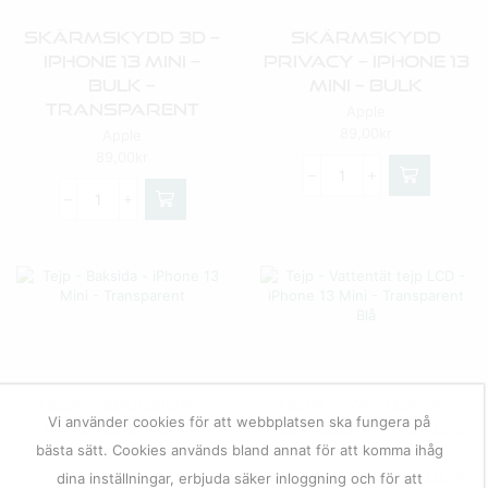
Skärmskydd 3D –
Skärmskydd
IPhone 13 Mini –
Privacy – IPhone 13
BULK –
Mini – BULK
Transparent
Apple
89,00
kr
Apple
89,00
kr
Tejp – Baksida –
Tejp – Vattentät
Vi använder cookies för att webbplatsen ska fungera på
IPhone 13 Mini –
Tejp LCD – IPhone 13
bästa sätt. Cookies används bland annat för att komma ihåg
Transparent
Mini –
Transparent Blå
Apple
dina inställningar, erbjuda säker inloggning och för att