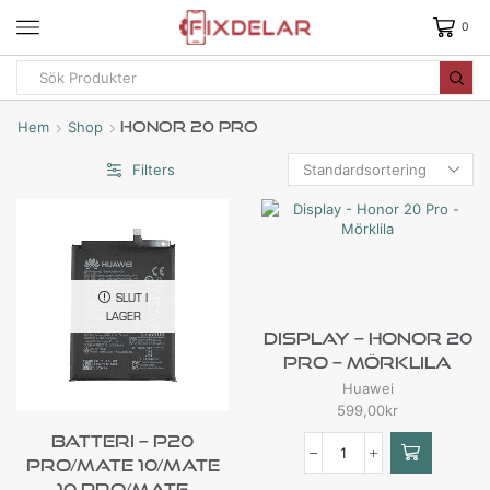
0
Hem
Shop
Honor 20 Pro
Filters
SLUT I
LAGER
Display – Honor 20
Pro – Mörklila
Huawei
599,00
kr
Batteri – P20
Pro/Mate 10/Mate
10 Pro/Mate