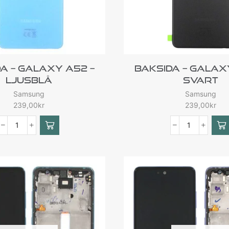
a – Galaxy A52 –
Baksida – Galax
Ljusblå
Svart
Samsung
Samsung
239,00
kr
239,00
kr