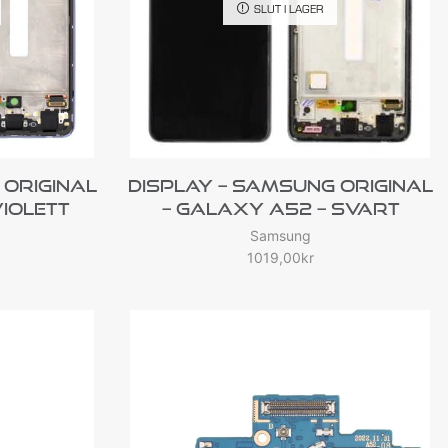
SLUT I LAGER
 Original
Display – Samsung Original
Violett
– Galaxy A52 – Svart
Samsung
1019,00
kr