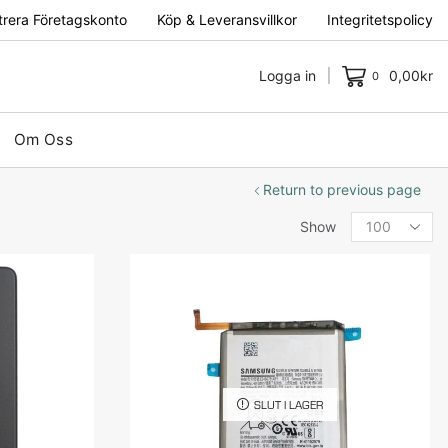
trera Företagskonto
Köp & Leveransvillkor
Integritetspolicy
Logga in
0,00
kr
0
Om Oss
Return to previous page
Show
SLUT I LAGER