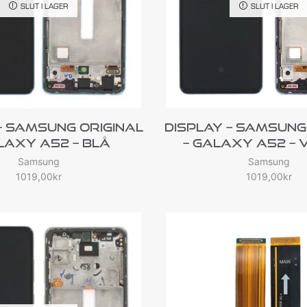
SLUT I LAGER
SLUT I LAGER
– Samsung Original
Display – Samsung
laxy A52 – Blå
– Galaxy A52 – 
Samsung
Samsung
1019,00
kr
1019,00
kr