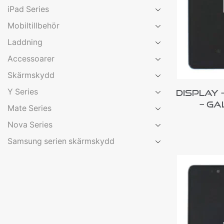
iPad Series
Mobiltillbehör
Laddning
Accessoarer
Skärmskydd
Y Series
Display 
– Ga
Mate Series
Nova Series
Samsung serien skärmskydd