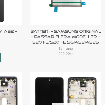
y A52 –
Batteri – Samsung Original
– Passar Flera Modeller –
S20 FE/S20 FE 5G/A52/A52s
Samsung
299,00
kr