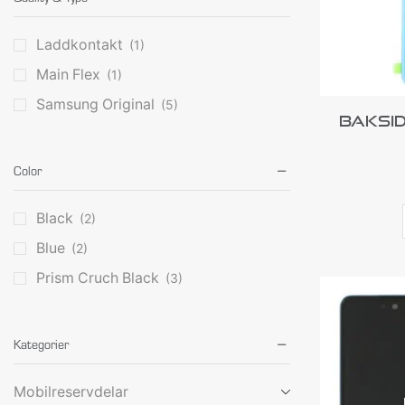
Laddkontakt
(1)
Main Flex
(1)
Samsung Original
(5)
Baksid
Color
Black
(2)
Blue
(2)
Prism Cruch Black
(3)
Kategorier
Mobilreservdelar