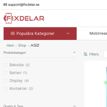
support@fixdelar.se
Populära Kategorier
Mobilres
Hem
Shop
A52
Produktkategori
Filters
Baksida
(2)
Batteri
(1)
Display
(4)
Kontakter
(2)
Quality & Type