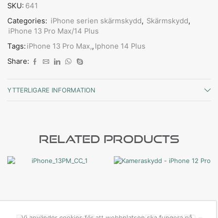
SKU:
641
Categories:
iPhone serien skärmskydd
,
Skärmskydd
,
iPhone 13 Pro Max/14 Plus
Tags:
iPhone 13 Pro Max,
,
Iphone 14 Plus
Share:
YTTERLIGARE INFORMATION
Related Products
Baksida – Clear
Kameraskydd –
Vi använder cookies för att webbplatsen ska fungera på