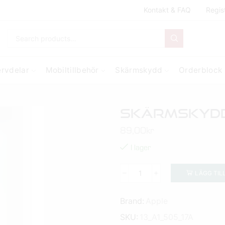
Kontakt & FAQ
Regis
ervdelar
Mobiltillbehör
Skärmskydd
Orderblock
Skärmskydd 3
89,00
kr
I lager
LÄGG TIL
Brand:
Apple
SKU:
13_A1_505_17A