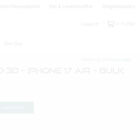
trera Företagskonto
Köp & Leveransvillkor
Integritetspolicy
Logga in
0,00
kr
0
Om Oss
Return to previous page
D – IPhone 17 Air – BULK
L I VARUKORG