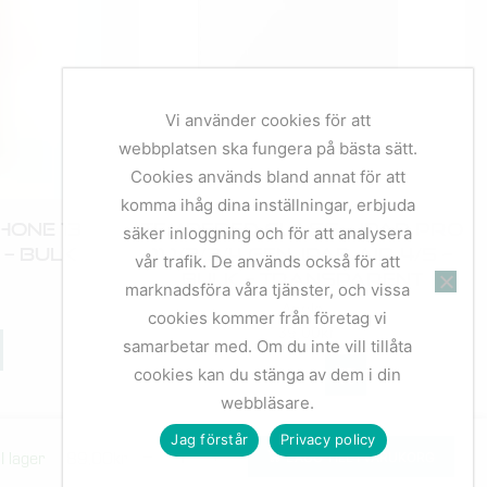
Vi använder cookies för att
webbplatsen ska fungera på bästa sätt.
Cookies används bland annat för att
komma ihåg dina inställningar, erbjuda
hone 13
Tempered Glass – IPad Pro
säker inloggning och för att analysera
 – BULK
11 1/2/3/4 Gen, IPad Air 4/5 –
vår trafik. De används också för att
BULK – Transparent
marknadsföra våra tjänster, och vissa
Apple
cookies kommer från företag vi
139,00
kr
samarbetar med. Om du inte vill tillåta
cookies kan du stänga av dem i din
webbläsare.
Jag förstår
Privacy policy
I lager
89,00
kr
LÄGG TILL I VARUKORG