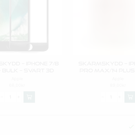
kydd – IPhone 7/8
Skärmskydd – IP
– BULK – Svart 3D
Pro Max/14 Plus
Apple
Apple
68,00
kr
89,00
kr