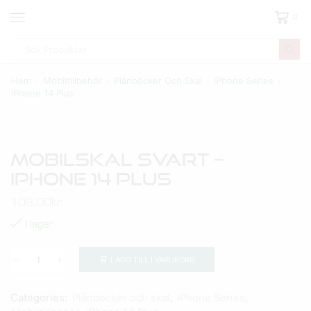
0
Hem
Mobiltillbehör
Plånböcker Och Skal
IPhone Series
IPhone 14 Plus
Mobilskal Svart –
IPhone 14 Plus
109,00
kr
I lager
LÄGG TILL I VARUKORG
Categories:
Plånböcker och skal
,
iPhone Series
,