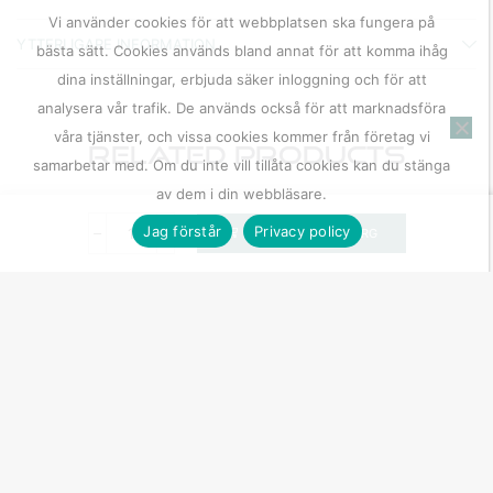
Vi använder cookies för att webbplatsen ska fungera på
YTTERLIGARE INFORMATION
bästa sätt. Cookies används bland annat för att komma ihåg
dina inställningar, erbjuda säker inloggning och för att
analysera vår trafik. De används också för att marknadsföra
våra tjänster, och vissa cookies kommer från företag vi
Related Products
samarbetar med. Om du inte vill tillåta cookies kan du stänga
av dem i din webbläsare.
Jag förstår
Privacy policy
LÄGG TILL I VARUKORG
Kontakter –
Samtalshögtalare
– IPhone 12 Pro Max
Apple
159,00
kr
Baksida – Liquid
Silicon Case –
IPhone 13 Pro –