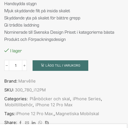
Handsydda stygn
Mjuk skyddande filt på insida skalet
Skyddande yta på skalet för bättre grepp
Qi trådlös laddning
Nominerade till Svenska Design Priset i kategorierna bästa
Produkt och Förpackningsdesign
I lager
LÄGG TILL I VARUKORG
Brand:
Marvêlle
SKU:
300_780_i12PM
Categories:
Plånböcker och skal
,
iPhone Series
,
Mobiltillbehör
,
iPhone 12 Pro Max
Tags:
iPhone 12 Pro Max,
,
Magnetiska Mobilskal
Share: