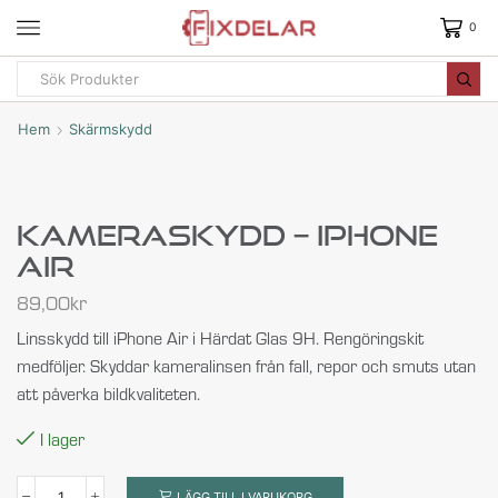
0
Hem
Skärmskydd
Kameraskydd – IPhone
Air
89,00
kr
Linsskydd till iPhone Air i Härdat Glas 9H. Rengöringskit
medföljer. Skyddar kameralinsen från fall, repor och smuts utan
att påverka bildkvaliteten.
I lager
LÄGG TILL I VARUKORG