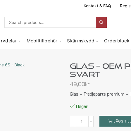
Kontakt & FAQ
Regis
ervdelar
Mobiltillbehör
Skärmskydd
Orderblock
Glas – OEM P
Svart
49,00
kr
Glas – Tredjeparts premium – 
I lager
LÄGG TIL