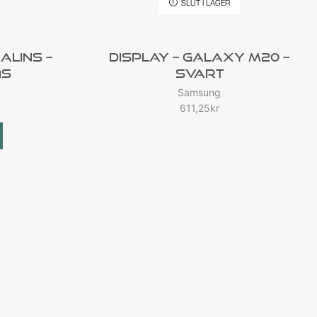
SLUT I LAGER
lins –
Display – Galaxy M20 –
1s
Svart
Samsung
611,25
kr