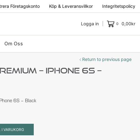
trera Företagskonto
Köp & Leveransvillkor
Integritetspolicy
Logga in
0,00
kr
0
Om Oss
Return to previous page
remium – IPhone 6S –
iPhone 6S – Black
L I VARUKORG