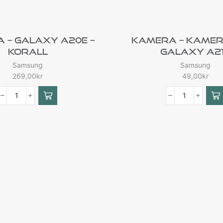
a – Galaxy A20e –
Kamera – Kamera
Korall
Galaxy A2
Samsung
Samsung
269,00
kr
49,00
kr