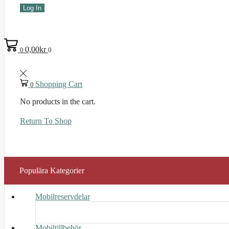
Log In
0,00
kr
0
0
Shopping Cart
0
No products in the cart.
Return To Shop
Populära Kategorier
Mobilreservdelar
Mobiltillbehör