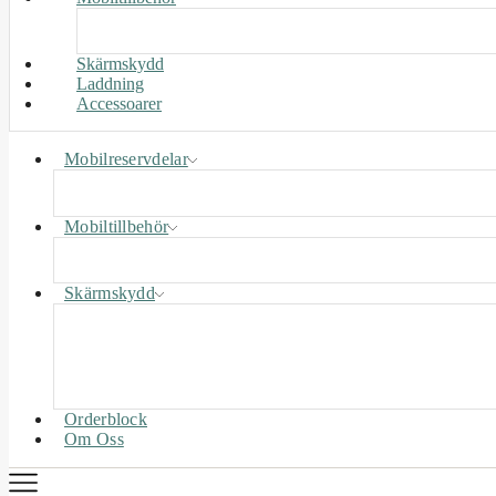
Skärmskydd
Laddning
Accessoarer
Mobilreservdelar
Mobiltillbehör
Skärmskydd
Orderblock
Om Oss