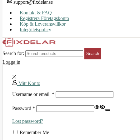
support@fixdelar.se
Kontakt & FAQ
Registrera Företagskonto
Köp & Leveransvillkor
Integritetspolicy
Search for:
Search
Logga in
Mitt Konto
Username or email
*
Password
*
Lost password?
Remember Me