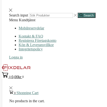
Search input
Search
Menu
Kundtjänst
Mobilreservdelar
Kontakt & FAQ
Registrera Företagskonto
Köp & Leveransvillkor
Integritetspolicy
Logga in
0,00
kr
0
0
Shopping Cart
0
No products in the cart.