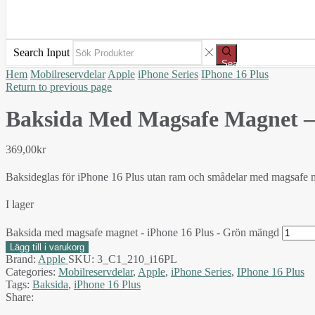
Search Input
Search
Hem
Mobilreservdelar
Apple
iPhone Series
IPhone 16 Plus
Return to previous page
Baksida Med Magsafe Magnet – 
369,00
kr
Baksideglas för iPhone 16 Plus utan ram och smådelar med magsafe 
I lager
Baksida med magsafe magnet - iPhone 16 Plus - Grön mängd
Lägg till i varukorg
Brand:
Apple
SKU:
3_C1_210_i16PL
Categories:
Mobilreservdelar
,
Apple
,
iPhone Series
,
IPhone 16 Plus
Tags:
Baksida
,
iPhone 16 Plus
Share: