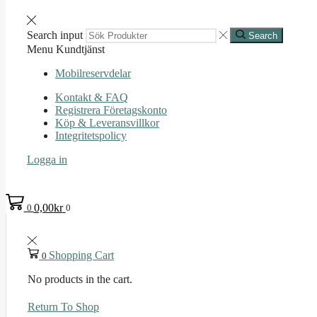
Search input
Search
Menu
Kundtjänst
Mobilreservdelar
Kontakt & FAQ
Registrera Företagskonto
Köp & Leveransvillkor
Integritetspolicy
Logga in
0,00
kr
0
0
Shopping Cart
0
No products in the cart.
Return To Shop