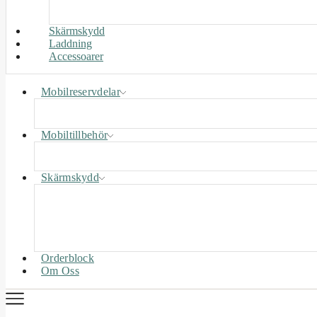
Skärmskydd
Laddning
Accessoarer
Mobilreservdelar
Mobiltillbehör
Skärmskydd
Orderblock
Om Oss