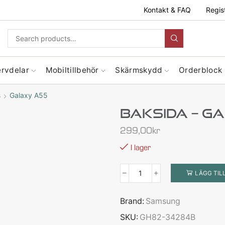
Kontakt & FAQ
Regis
ervdelar
Mobiltillbehör
Skärmskydd
Orderblock
s
Galaxy A55
Baksida – G
299,00
kr
I lager
LÄGG TIL
Brand:
Samsung
SKU:
GH82-34284B