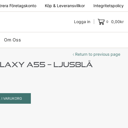
trera Företagskonto
Köp & Leveransvillkor
Integritetspolicy
Logga in
0,00
kr
0
Om Oss
Return to previous page
alaxy A55 – Ljusblå
L I VARUKORG