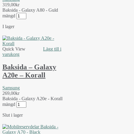
319,00
kr
Baksida - Galaxy A80 - Guld
mängd
I lager
Quick View
Lägg till i
varukorg
Baksida – Galaxy
A20e – Korall
Samsung
269,00
kr
Baksida - Galaxy A20e - Korall
mängd
Slut i lager