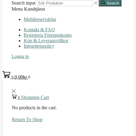
Search input
Search
Menu
Kundtjänst
Mobilreservdelar
Kontakt & FAQ
Registrera Företagskonto
Köp & Leveransvillkor
Integritetspolicy
Logga in
0,00
kr
0
0
Shopping Cart
0
No products in the cart.
Return To Shop