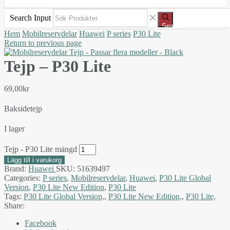
Search Input
Search
Hem
Mobilreservdelar
Huawei
P series
P30 Lite
Return to previous page
Tejp – P30 Lite
69,00
kr
Baksidetejp
I lager
Tejp - P30 Lite mängd
Lägg till i varukorg
Brand:
Huawei
SKU:
51639497
Categories:
P series
,
Mobilreservdelar
,
Huawei
,
P30 Lite Global
Version
,
P30 Lite New Edition
,
P30 Lite
Tags:
P30 Lite Global Version,
,
P30 Lite New Edition,
,
P30 Lite,
Share:
Facebook