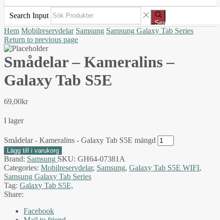
Search Input
Search
Hem
Mobilreservdelar
Samsung
Samsung Galaxy Tab Series
Return to previous page
Smådelar – Kameralins –
Galaxy Tab S5E
69,00
kr
I lager
Smådelar - Kameralins - Galaxy Tab S5E mängd
Lägg till i varukorg
Brand:
Samsung
SKU:
GH64-07381A
Categories:
Mobilreservdelar
,
Samsung
,
Galaxy Tab S5E WIFI
,
Samsung Galaxy Tab Series
Tag:
Galaxy Tab S5E,
Share:
Facebook
Mail to friend