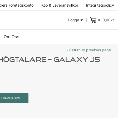
trera Företagskonto
Köp & Leveransvillkor
Integritetspolicy
Logga in
0,00
kr
0
Om Oss
Return to previous page
Högtalare – Galaxy J5
L I VARUKORG