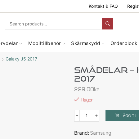
Kontakt & FAQ
Regis
ervdelar
Mobiltillbehör
Skärmskydd
Orderblock
Galaxy J5 2017
Smådelar – 
2017
229,00
kr
I lager
LÄGG TIL
Brand:
Samsung