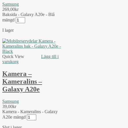
Samsung
269,00
kr
Baksida - Galaxy A20e - Blå
mängd
I lager
Quick View
Lägg till i
varukorg
Kamera –
Kameralins –
Galaxy A20e
Samsung
39,00
kr
Kamera - Kameralins - Galaxy
A20e mängd
Slut i lager