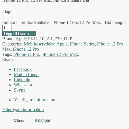
iPhone 12 Pro, 12 Pro Max Simkortshållare Blå
I lager
Simkort - Simkortshållare - iPhone 12 Pro/12 Pro Max - Blå mängd
Lägg till i varukorg
Brand:
Apple
SKU:
10_A1_730_i12P
Categories:
Mobilreservdelar
,
Apple
,
iPhone Series
,
iPhone 12 Pro
Max
,
iPhone 12 Pro
Tags:
iPhone 12 Pro,
,
iPhone 12 Pro Max,
Share:
Facebook
Mail to friend
Linkedin
Whatsapp
Skype
Ytterligare information
Ytterligare information
Knappar
Klass