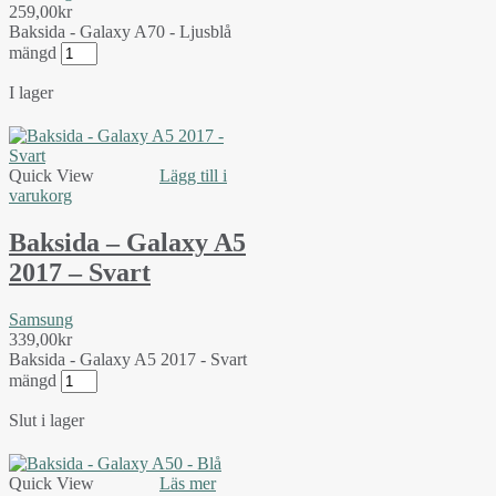
259,00
kr
Baksida - Galaxy A70 - Ljusblå
mängd
I lager
Quick View
Lägg till i
varukorg
Baksida – Galaxy A5
2017 – Svart
Samsung
339,00
kr
Baksida - Galaxy A5 2017 - Svart
mängd
Slut i lager
Quick View
Läs mer