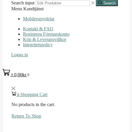
Search input
Search
Menu
Kundtjänst
Mobilreservdelar
Kontakt & FAQ
Registrera Företagskonto
Köp & Leveransvillkor
Integritetspolicy
Logga in
0,00
kr
0
0
Shopping Cart
0
No products in the cart.
Return To Shop