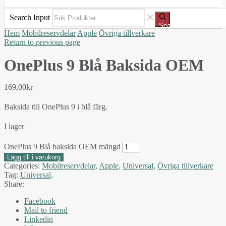
Search Input
Search
Hem
Mobilreservdelar
Apple
Övriga tillverkare
Return to previous page
OnePlus 9 Blå Baksida OEM
169,00
kr
Baksida till OnePlus 9 i blå färg.
I lager
OnePlus 9 Blå baksida OEM mängd
Lägg till i varukorg
Categories:
Mobilreservdelar
,
Apple
,
Universal
,
Övriga tillverkare
Tag:
Universal,
Share:
Facebook
Mail to friend
Linkedin