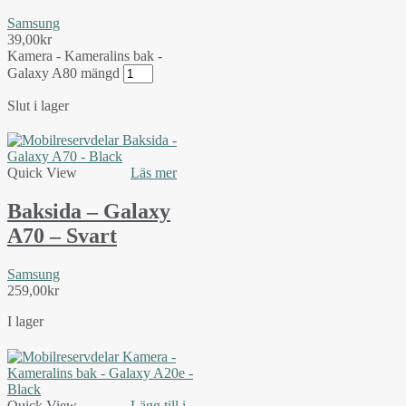
Samsung
39,00
kr
Kamera - Kameralins bak -
Galaxy A80 mängd
Slut i lager
Quick View
Läs mer
Baksida – Galaxy
A70 – Svart
Samsung
259,00
kr
I lager
Quick View
Lägg till i