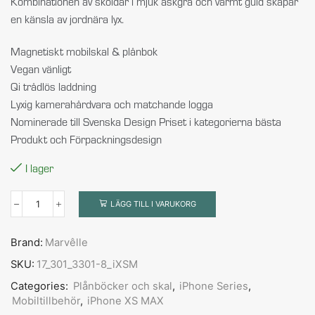
Kombinationen av sköldar i mjuk askgrå och varmt guld skapar
en känsla av jordnära lyx.
Magnetiskt mobilskal & plånbok
Vegan vänligt
Qi trådlös laddning
Lyxig kamerahårdvara och matchande logga
Nominerade till Svenska Design Priset i kategorierna bästa
Produkt och Förpackningsdesign
I lager
LÄGG TILL I VARUKORG
Brand:
Marvêlle
SKU:
17_301_3301-8_iXSM
Categories:
Plånböcker och skal
,
iPhone Series
,
Mobiltillbehör
,
iPhone XS MAX