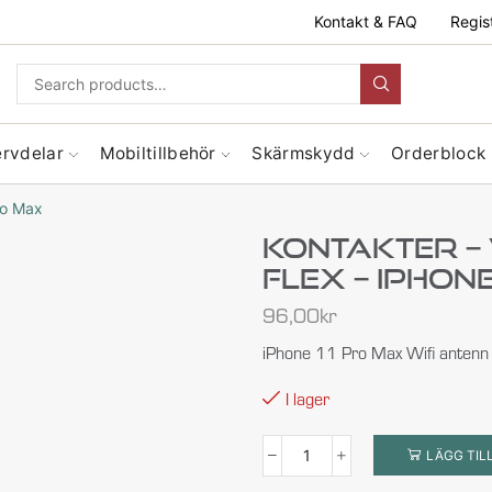
Kontakt & FAQ
Regis
ervdelar
Mobiltillbehör
Skärmskydd
Orderblock
ro Max
Kontakter –
Flex – IPhon
96,00
kr
iPhone 11 Pro Max Wifi antenn 
I lager
LÄGG TIL