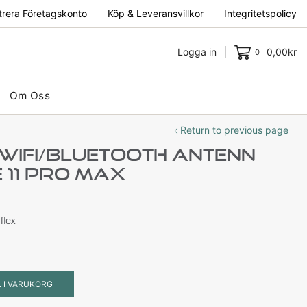
trera Företagskonto
Köp & Leveransvillkor
Integritetspolicy
Logga in
0,00
kr
0
Om Oss
Return to previous page
 Wifi/Bluetooth Antenn
e 11 Pro Max
flex
L I VARUKORG