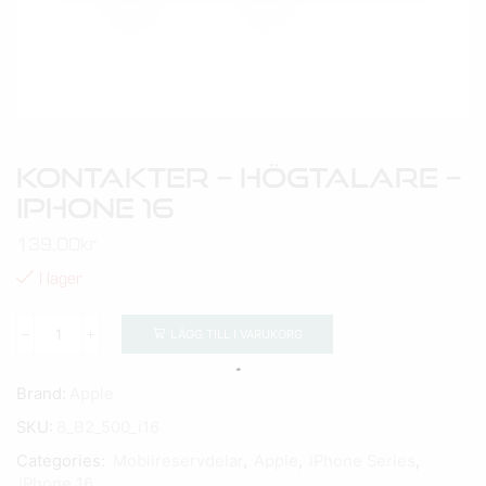
Kontakter – Högtalare –
IPhone 16
139,00
kr
I lager
LÄGG TILL I VARUKORG
Brand:
Apple
SKU:
8_B2_500_i16
Categories:
Mobilreservdelar
,
Apple
,
iPhone Series
,
iPhone 16