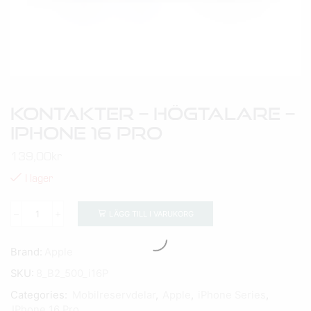
Kontakter – Högtalare –
IPhone 16 Pro
139,00
kr
I lager
LÄGG TILL I VARUKORG
Brand:
Apple
SKU:
8_B2_500_i16P
Categories:
Mobilreservdelar
,
Apple
,
iPhone Series
,
IPhone 16 Pro