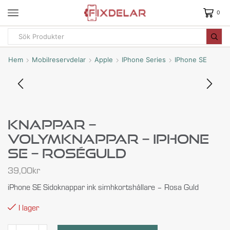
0
Hem
Mobilreservdelar
Apple
IPhone Series
IPhone SE
Knappar –
Volymknappar – IPhone
SE – Roséguld
39,00
kr
iPhone SE Sidoknappar ink simhkortshållare – Rosa Guld
I lager