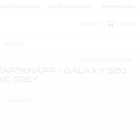
trera Företagskonto
Köp & Leveransvillkor
Integritetspolicy
Logga in
0,00
kr
0
Om Oss
Return to previous page
tartknapp – Galaxy S20
mic Grey
r – Cosmic Grå