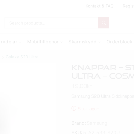
Kontakt & FAQ
Regis
ervdelar
Mobiltillbehör
Skärmskydd
Orderblock
s
Galaxy S20 Ultra
Knappar – S
Ultra – Cos
19,00
kr
Samsung S20 Ultra Sidoknappa
Slut i lager
Brand:
Samsung
SKU:
5_A2_533_S20U