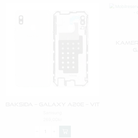
Kamer
G
Baksida – Galaxy A20e – Vit
Samsung
269,00
kr