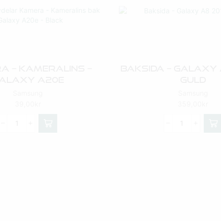
a – Kameralins –
Baksida – Galaxy A
alaxy A20e
Guld
Samsung
Samsung
39,00
kr
359,00
kr