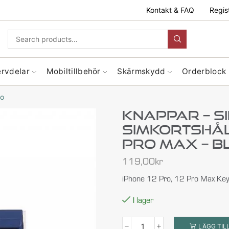
Kontakt & FAQ
Regis
ervdelar
Mobiltillbehör
Skärmskydd
Orderblock
ro
Knappar – S
Simkortshåll
Pro Max – B
119,00
kr
iPhone 12 Pro, 12 Pro Max Key
I lager
LÄGG TIL