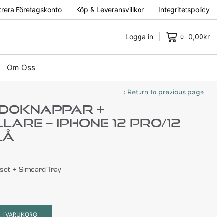
trera Företagskonto
Köp & Leveransvillkor
Integritetspolicy
Logga in
0,00
kr
0
Om Oss
Return to previous page
idoknappar +
are – IPhone 12 Pro/12
lå
set + Simcard Tray
L I VARUKORG