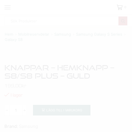
0
Hem
Mobilreservdelar
Samsung
Samsung Galaxy S Series
Galaxy S8
Knappar – Hemknapp –
S8/S8 Plus – Guld
199,00
kr
I lager
LÄGG TILL I VARUKORG
Brand:
Samsung