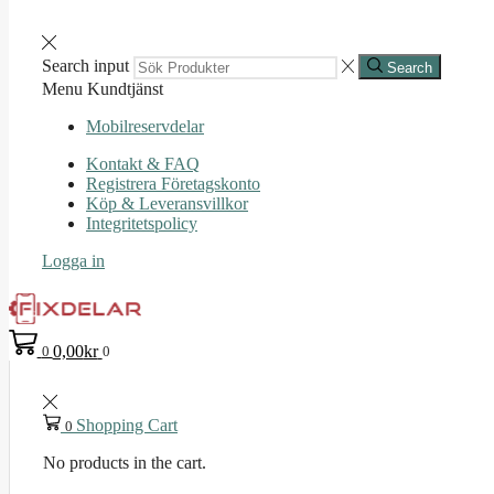
Search input
Search
Menu
Kundtjänst
Mobilreservdelar
Kontakt & FAQ
Registrera Företagskonto
Köp & Leveransvillkor
Integritetspolicy
Logga in
0,00
kr
0
0
Shopping Cart
0
No products in the cart.