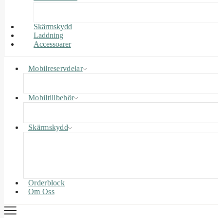
Skärmskydd
Laddning
Accessoarer
Mobilreservdelar
Mobiltillbehör
Skärmskydd
Orderblock
Om Oss