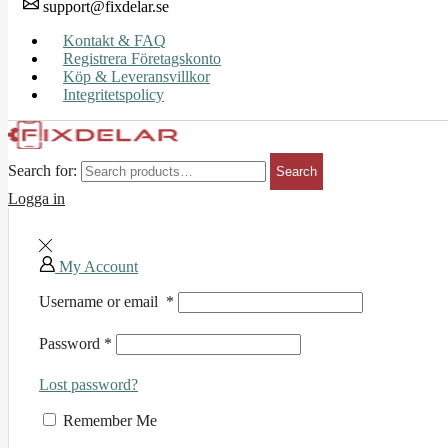
support@fixdelar.se
Kontakt & FAQ
Registrera Företagskonto
Köp & Leveransvillkor
Integritetspolicy
Search for:
Search
Logga in
My Account
Username or email
*
Password
*
Lost password?
Remember Me