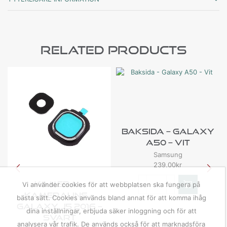
Related Products
Baksida – Galaxy
A50 – Vit
Samsung
239,00
kr
Kamera –
Vi använder cookies för att webbplatsen ska fungera på
Kameralins –
bästa sätt. Cookies används bland annat för att komma ihåg
Galaxy J5 2016 –
dina inställningar, erbjuda säker inloggning och för att
Svart
analysera vår trafik. De används också för att marknadsföra