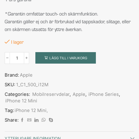
*Garantin omfattar touch- och skärmfunktion.
Garantin gäller ej och är förbrukad vid tappskador, slitage, eller
om skärmen utsatts för yttre åverkan.
I lager
LÄGG TILL I VARUKORG
Brand:
Apple
SKU:
1_C1_500_i12M
Categories:
Mobilreservdelar
,
Apple
,
iPhone Series
,
iPhone 12 Mini
Tag:
iPhone 12 Mini,
Share:
YTTERLIGARE INFORMATION