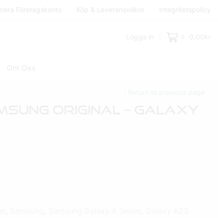
trera Företagskonto
Köp & Leveransvillkor
Integritetspolicy
Logga in
0,00
kr
0
Om Oss
Return to previous page
amsung Original – Galaxy
ar
,
Samsung
,
Samsung Galaxy A Series
,
Galaxy A23