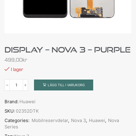
Display – Nova 3 – Purple
499,00
kr
I lager
LÄGG TILL I VARUKORG
Brand:
Huawei
SKU:
02352DTK
Categories:
Mobilreservdelar
,
Nova 3
,
Huawei
,
Nova
Series