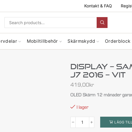
Kontakt & FAQ
Regis
ervdelar
Mobiltillbehör
Skärmskydd
Orderblock
Display – S
J7 2016 – Vit
419,00
kr
OLED Skärm 12 månader garan
I lager
LÄGG TIL