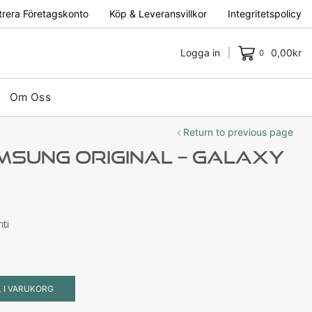
trera Företagskonto
Köp & Leveransvillkor
Integritetspolicy
Logga in
0,00
kr
0
Om Oss
Return to previous page
amsung Original – Galaxy
ti
L I VARUKORG