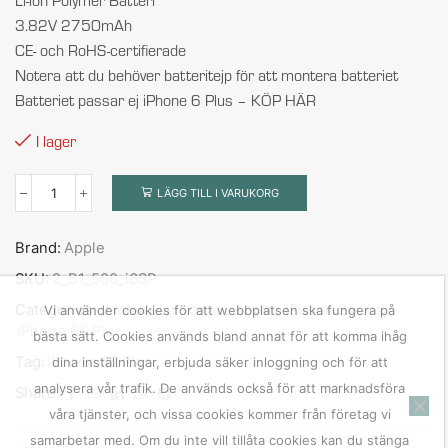
3.82V 2750mAh
CE- och RoHS-certifierade
Notera att du behöver batteritejp för att montera batteriet
Batteriet passar ej iPhone 6 Plus – KÖP HÄR
I lager
LÄGG TILL I VARUKORG
Brand:
Apple
SKU:
2_B1_500_i6SP
Categories:
Mobilreservdelar
,
Apple
,
iPhone Series
,
Vi använder cookies för att webbplatsen ska fungera på
iPhone 6S Plus
bästa sätt. Cookies används bland annat för att komma ihåg
Tag:
iPhone 6S Plus,
dina inställningar, erbjuda säker inloggning och för att
analysera vår trafik. De används också för att marknadsföra
Share:
våra tjänster, och vissa cookies kommer från företag vi
samarbetar med. Om du inte vill tillåta cookies kan du stänga