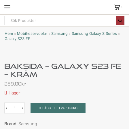
0
Hem
Mobilreservdelar
Samsung
Samsung Galaxy S Series
Galaxy S23 FE
Baksida – Galaxy S23 FE
– Kräm
289,00
kr
I lager
LÄGG TILL I VARUKORG
Brand:
Samsung