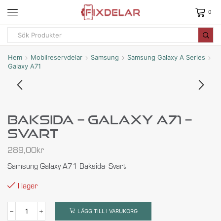
0
Hem
Mobilreservdelar
Samsung
Samsung Galaxy A Series
Galaxy A71
Baksida – Galaxy A71 –
Svart
289,00
kr
Samsung Galaxy A71 Baksida- Svart
I lager
LÄGG TILL I VARUKORG