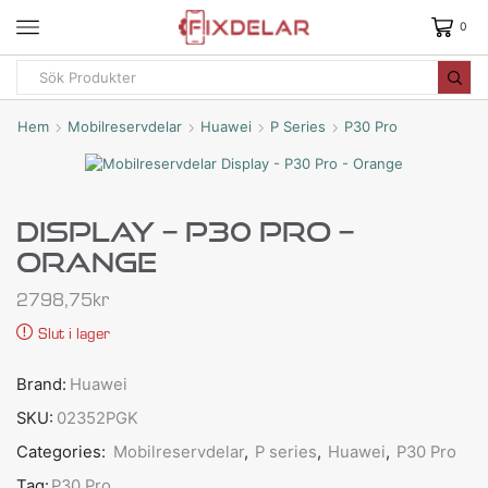
0
Hem
Mobilreservdelar
Huawei
P Series
P30 Pro
Display – P30 Pro –
Orange
2798,75
kr
Slut i lager
Brand:
Huawei
SKU:
02352PGK
Categories:
Mobilreservdelar
,
P series
,
Huawei
,
P30 Pro
Tag:
P30 Pro,